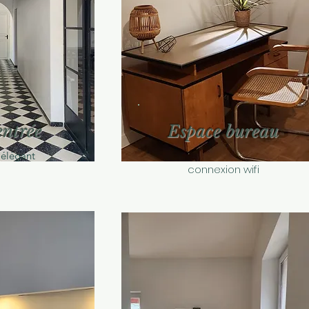
entrée
Espace bureau
 élégant
connexion wifi