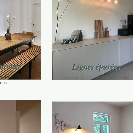
 manger
Lignes épurées
er pour 10
Pour une cuisine fonctionnelle
nes