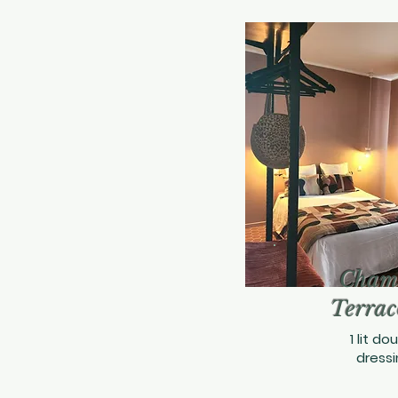
Cham
Terrac
1 lit do
dressi