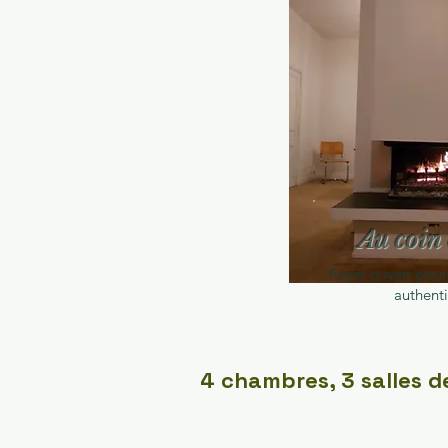
Au coin 
Foyer ouvert pour
authent
4 chambres, 3 salles de