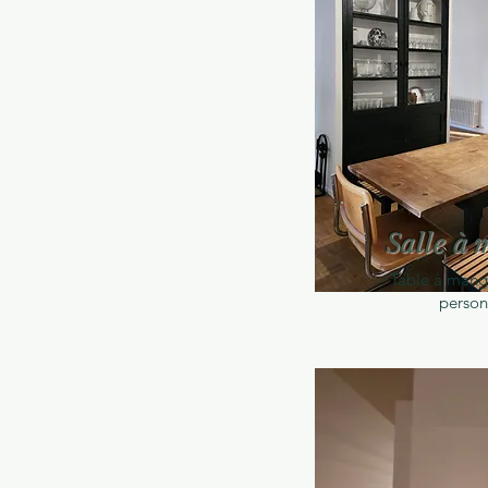
Salle à
Table à mang
person