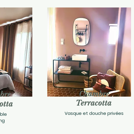
Chambre
bre
Terracotta
otta
Vasque et douche privées
uble
ng