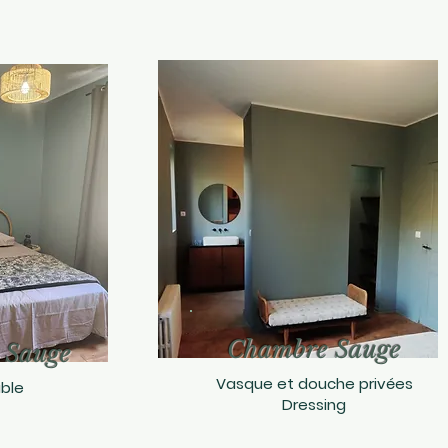
Chambre Sauge
 Sauge
Vasque et douche privées
uble
Dressing