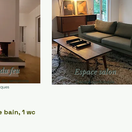
du feu
Espace salon
 des sentations
Canapé confortable
iques
 bain, 1 wc