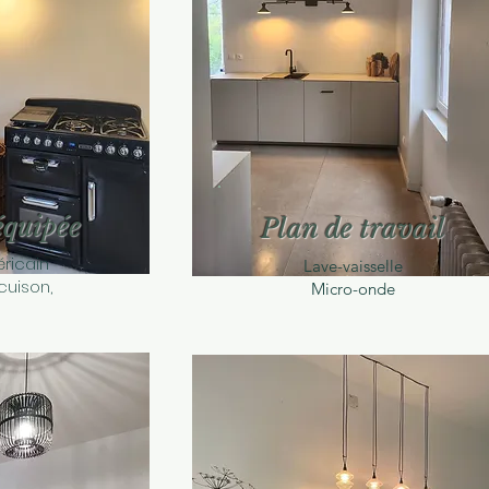
équipée
Plan de travail
ricain
Lave-vaisselle
cuison,
Micro-onde