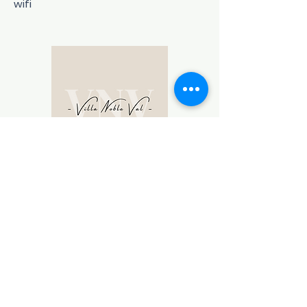
wifi
Location:
Nuitées / Weekend /
Semaine
Réunion:
En famille / Entre amis
Thème:
Truffes / Œnologie /
Randonnées