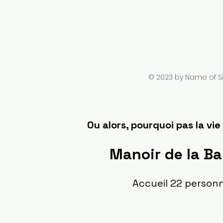
Réunion:
En famille / Entre amis
Thème:
Truffes / Œnologie / Randonn
© 2023 by Name of Si
Ou alors, pourquoi pas la vi
Manoir de la Ba
Accueil 22 person