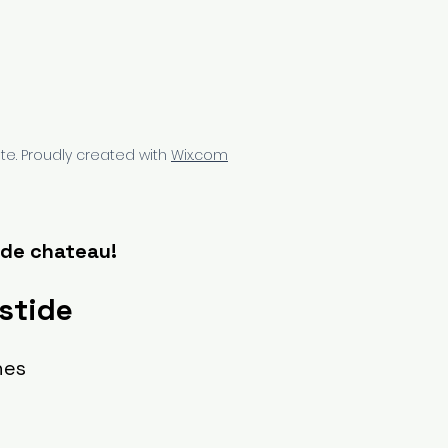
ées
te. Proudly created with
Wix.com
e de chateau!
stide
nes